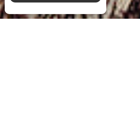
NOS ANNONCES
Ces biens sont recherchés !
BIENS IMMOBILIERS À VENDRE À LA TOUR-
D'AIGUES (83240)
VENTE IMMOBILIÈRE À LA TOUR-D'AIGUES
MAISON À VENDRE À LA TOUR-D'AIGUES
VILLA À VENDRE À LA TOUR-D'AIGUES