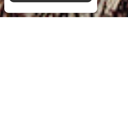
NOS ANNONCES
Ces biens sont recherchés !
BIENS IMMOBILIERS À VENDRE À LA TOUR-
D'AIGUES (83240)
VENTE IMMOBILIÈRE À LA TOUR-D'AIGUES
MAISON À VENDRE À LA TOUR-D'AIGUES
VILLA À VENDRE À LA TOUR-D'AIGUES