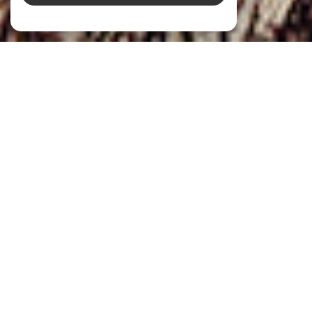
NOS ANNONCES
Ces biens sont recherchés !
BIENS IMMOBILIERS À VENDRE À LA TOUR-
D'AIGUES (83240)
VENTE IMMOBILIÈRE À LA TOUR-D'AIGUES
MAISON À VENDRE À LA TOUR-D'AIGUES
VILLA À VENDRE À LA TOUR-D'AIGUES